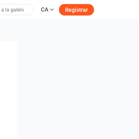
CA
Registrar