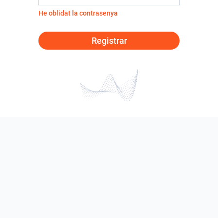
He oblidat la contrasenya
Registrar