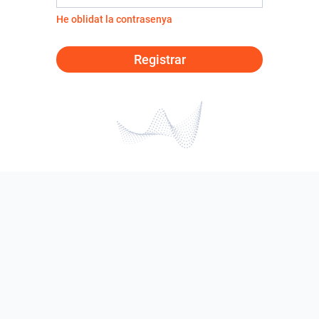
He oblidat la contrasenya
Registrar