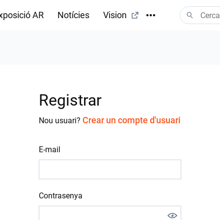
xposició AR
Notícies
Vision
s
Registrar
Crear un compte d'usuari
Nou usuari?
E-mail
Contrasenya