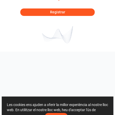
Registrar
Les cookies ens ajuden a oferir la millor experiència al nostre lloc
web. En utilitzar el nostre lloc web, heu d'acceptar l'ús de