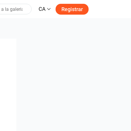
CA
Registrar