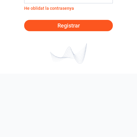
He oblidat la contrasenya
Registrar