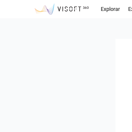
Explorar
E
Descàrregue