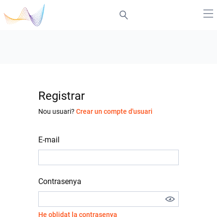
Registrar
Nou usuari?
Crear un compte d'usuari
E-mail
Contrasenya
He oblidat la contrasenya