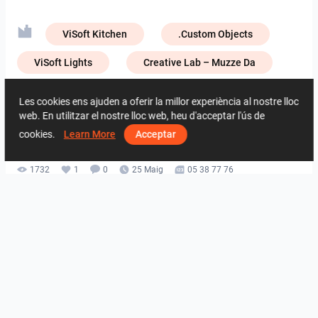
ViSoft Kitchen
.Custom Objects
ViSoft Lights
Creative Lab – Muzze Da
Creative Lab – NIRO Granite
Les cookies ens ajuden a oferir la millor experiència al nostre lloc
web. En utilitzar el nostre lloc web, heu d'acceptar l'ús de
Creative Lab – Zirconio
cookies.
Learn More
Acceptar
1732
1
0
25 Maig
05 38 77 76
De la mateixa dissenyador
UMI_BATHROOM
SARAH SAE_RETAIL
Collen_Bathroom