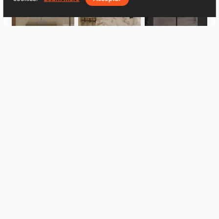
UMI_BATHROOM
SARAH SAE_RETAIL
Collen_Bathroom
ROHAIZAD_CARPORCH
YUSMAN_BATHROOM
YUSMAN_BEDROOM
Veure tot
Log in to leave a comment.
Registrar