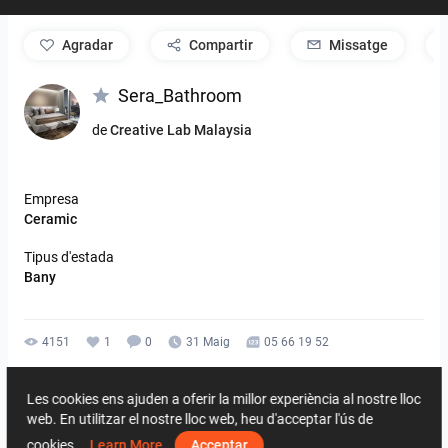
agradar
Compartir
Missatge
Sera_Bathroom
de
Creative Lab Malaysia
Empresa
Ceramic
Tipus d'estada
Bany
4151
1
0
31 Maig
05 66 19 52
De la mateixa dissenyador
Les cookies ens ajuden a oferir la millor experiència al nostre lloc
web. En utilitzar el nostre lloc web, heu d'acceptar l'ús de
cookies.
Learn More
Acceptar