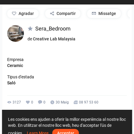
agradar
Compartir
Missatge
Sera_Bedroom
de
Creative Lab Malaysia
Empresa
Ceramic
Tipus d'estada
Saló
3127
0
0
30 Maig
08 97 53 60
De la mateixa dissenyador
Les cookies ens ajuden a oferir la millor experiència al nostre lloc
web. En utilitzar el nostre lloc web, heu d'acceptar l'ús de
cookies.
Learn More
Acceptar