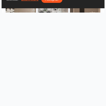
FILZA_ABLUTIONAREA
HANIN_BATHROOM
Collen_Wet Kitchen
HANIN_KITCHEN
HANIN_KITCHEN
Collen_Bathroom
Veure tot
Log in to leave a comment.
Registrar