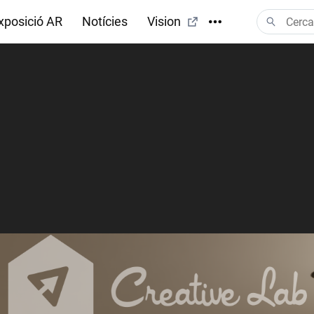
xposició AR
Notícies
Vision
s