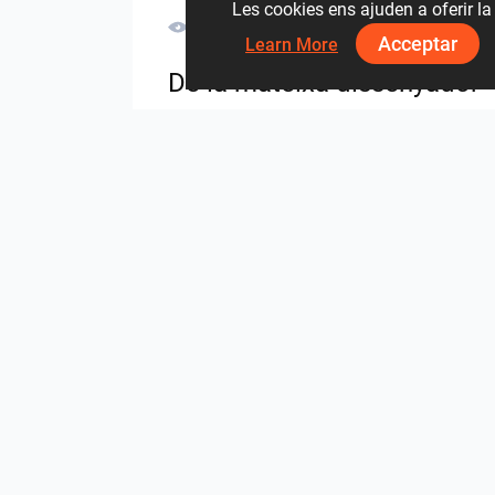
Les cookies ens ajuden a oferir la 
3679
0
0
30 Maig
Acceptar
Learn More
De la mateixa dissenyador
HANIN_BATHROOM
Collen_Wet Kitchen
des del mateix projecte