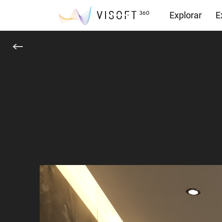
Explorar
E
Descàrregue