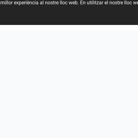
millor experiència al nostre lloc web. En utilitzar el nostre lloc 
39 51 51 36
HANIN_KITCHEN
HANIN_KITCHEN
Collen_Bathroom
Veure tot