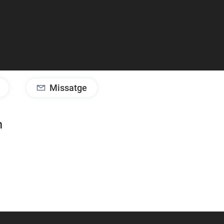
Missatge
m