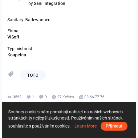
by
Sani Integration
Sanitary.
Badewannen.
Firma
ViSoft
Typ místnosti
Koupelna
TOTO
3562
1
0
27 Květen
08 66 77 76
Od stejného autora
Soubory cookies nám pomáhají nabízet na našich webových
stránkách ty nejlepší zkušenosti. Používáním našich stránek
souhlasíte s používáním cookies.
Learn More
Přijmout