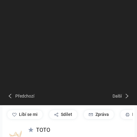
Předchozí
Další
líbí se mi
Sdílet
Zpráva
Pr
TOTO