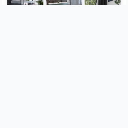
Herz Unitas
Bekon-Koralle AG
ViSoft Plants
Thebalux
heibad - Luvio
heibad - Lavaro
Zobrazit vše
ze stejného projektu
CreativBad
Loosli
ViSoft Furniture