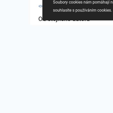
Soubory cookies nám pomáhají na
1016
0
0
6 Květen
souhlasíte s používáním cookie
Od stejného autora
4_wm01
3_wm01
ze stejného projektu