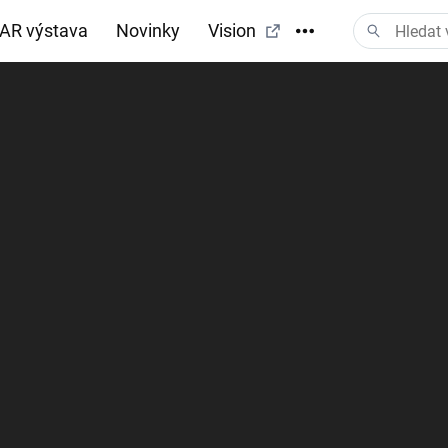
AR výstava
Novinky
Vision
tažení