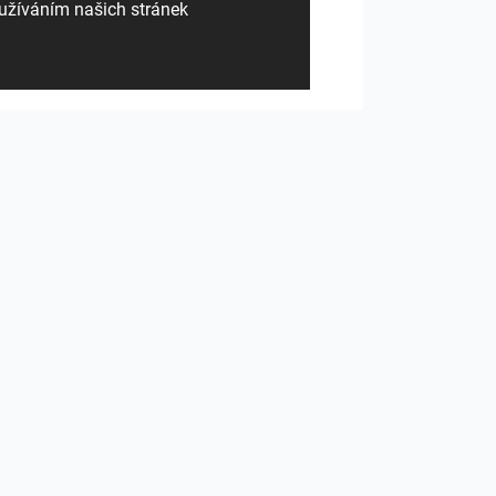
užíváním našich stránek
2 (2)_wm01