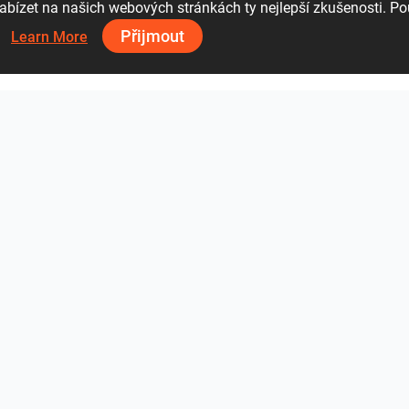
bízet na našich webových stránkách ty nejlepší zkušenosti. Po
08 81 30 56
Přijmout
s.
Learn More
2_wm01
1_wm01
4 (2)_wm01
Zobrazit vše