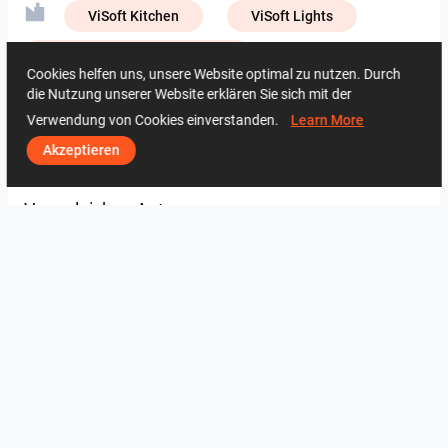
ViSoft Kitchen
ViSoft Lights
Creative Lab – NIRO Granite
Cookies helfen uns, unsere Website optimal zu nutzen. Durch
die Nutzung unserer Website erklären Sie sich mit der
Creative Lab – Zirconio
Muzze Da
Verwendung von Cookies einverstanden.
Learn More
Akzeptieren
3109
0
0
30 Mai
09 34 36 16
Vom gleichen Autor
SARAH SAE_RETAIL
Collen_Bathroom
ROHAIZAD_CARPORCH