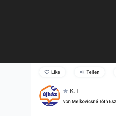
like
Teilen
K.T
von
Melkovicsné Tóth Esz