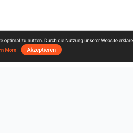
GESSI S.p.A.
IDEAGROUP
Loos
te optimal zu nutzen. Durch die Nutzung unserer Website erklär
Akzeptieren
rn More
oup Deutschland GmbH
Cerrad
Undefa
68 51 17 44