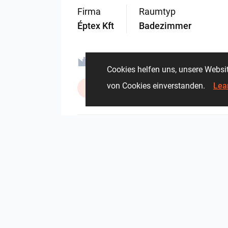
Firma
Raumtyp
Éptex Kft
Badezimmer
Ravak a.s.
Sealskin
Cookies helfen uns, unsere Websi
von Cookies einverstanden.
Lea
ViSoft Lights
Zehnder Gr
2139
2
0
3 Juni
Vom gleichen Autor