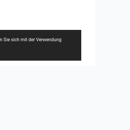
li AG
Alca plast
en Sie sich mit der Verwendung
sa