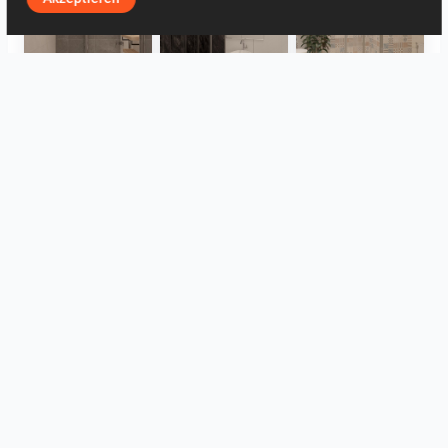
Collen_Bathroom
Collen_Bathroom
Collen_Bathroom
AISYA_HALLWAY
RAMIZAH_LIVING ROOM
UMI_BATHROOM
Alles ansehen
Anmelden, um einen Kommentar zu hinterlassen.
Einloggen