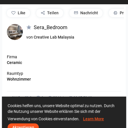
like
Teilen
Nachricht
Prin
Sera_Bedroom
von
Creative Lab Malaysia
Firma
Ceramic
Raumtyp
Wohnzimmer
3115
0
0
30 Mai
08 97 53 60
Cookies helfen uns, unsere Website optimal zu nutzen. Durch
Vom gleichen Autor
die Nutzung unserer Website erklären Sie sich mit der
Verwendung von Cookies einverstanden.
Learn More
Akzeptieren