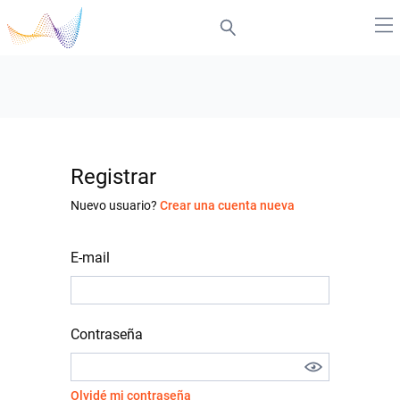
Registrar
Nuevo usuario?
Crear una cuenta nueva
E-mail
Contraseña
Olvidé mi contraseña