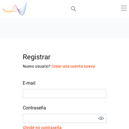
Registrar
Nuevo usuario?
Crear una cuenta nueva
E-mail
Contraseña
Olvidé mi contraseña