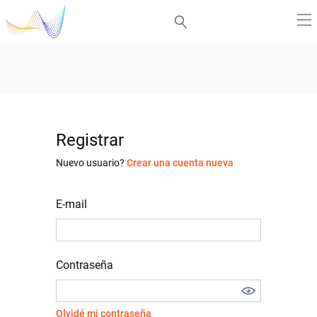
Registrar
Nuevo usuario?
Crear una cuenta nueva
E-mail
Contraseña
Olvidé mi contraseña