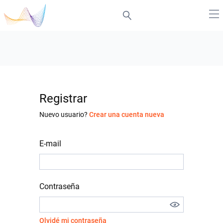
Registrar
Nuevo usuario?
Crear una cuenta nueva
E-mail
Contraseña
Olvidé mi contraseña