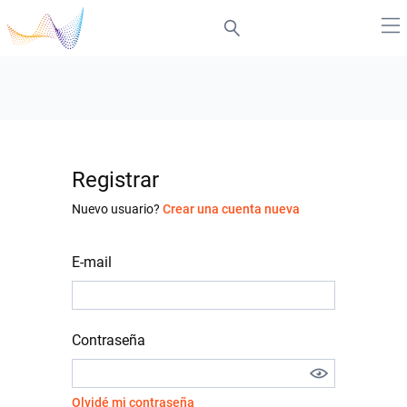
Registrar
Nuevo usuario?
Crear una cuenta nueva
E-mail
Contraseña
Olvidé mi contraseña