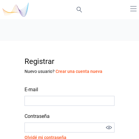
Registrar
Nuevo usuario?
Crear una cuenta nueva
E-mail
Contraseña
Olvidé mi contraseña