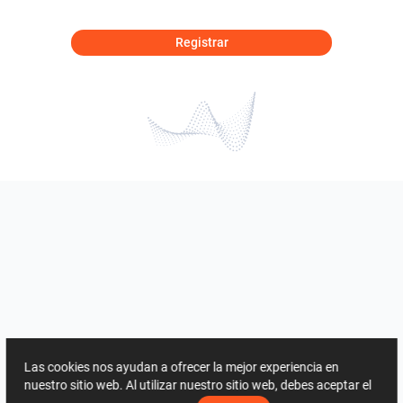
Registrar
Las cookies nos ayudan a ofrecer la mejor experiencia en
nuestro sitio web. Al utilizar nuestro sitio web, debes aceptar el