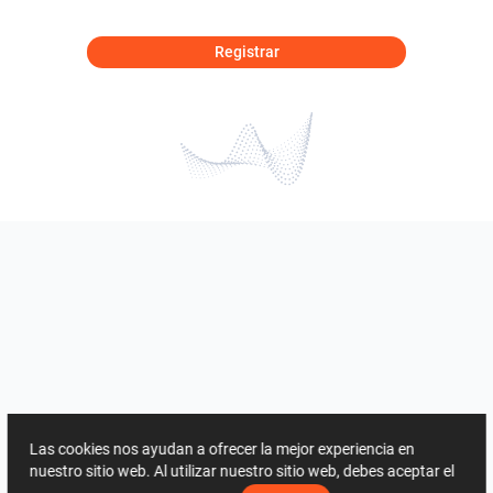
Registrar
Las cookies nos ayudan a ofrecer la mejor experiencia en
nuestro sitio web. Al utilizar nuestro sitio web, debes aceptar el