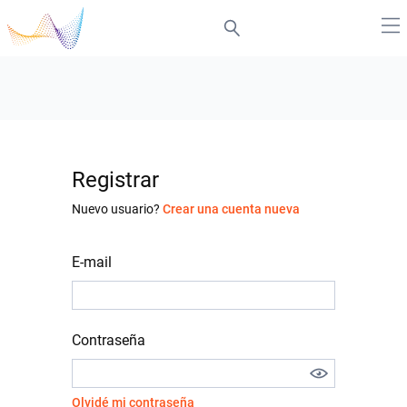
Registrar
Nuevo usuario?
Crear una cuenta nueva
E-mail
Contraseña
Olvidé mi contraseña