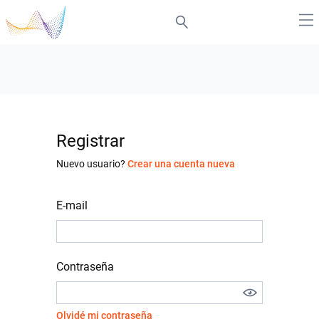
Registrar
Nuevo usuario?
Crear una cuenta nueva
E-mail
Contraseña
Olvidé mi contraseña