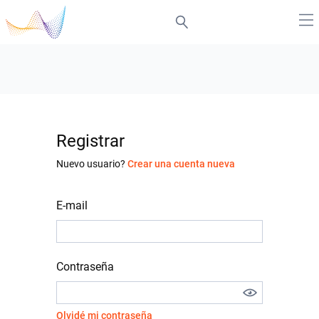
Registrar
Nuevo usuario?
Crear una cuenta nueva
E-mail
Contraseña
Olvidé mi contraseña