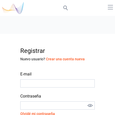
Registrar
Nuevo usuario?
Crear una cuenta nueva
E-mail
Contraseña
Olvidé mi contraseña