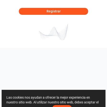
Registrar
Las cookies nos ayudan a ofrecer la mejor experiencia en
nuestro sitio web. Al utilizar nuestro sitio web, debes aceptar el