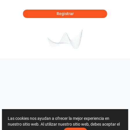
Registrar
Las cookies nos ayudan a ofrecer la mejor experiencia en
nuestro sitio web. Al utilizar nuestro sitio web, debes aceptar el