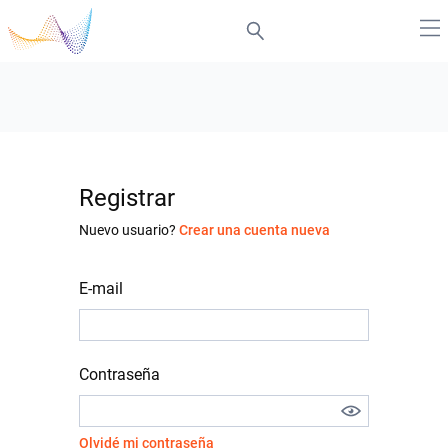
Registrar
Nuevo usuario?
Crear una cuenta nueva
E-mail
Contraseña
Olvidé mi contraseña