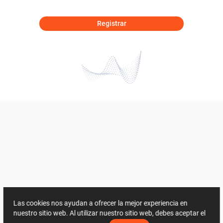
Registrar
Las cookies nos ayudan a ofrecer la mejor experiencia en
nuestro sitio web. Al utilizar nuestro sitio web, debes aceptar el