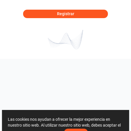
Registrar
Las cookies nos ayudan a ofrecer la mejor experiencia en
nuestro sitio web. Al utilizar nuestro sitio web, debes aceptar el