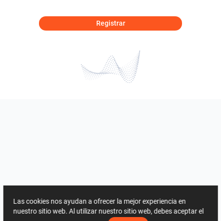
Registrar
Las cookies nos ayudan a ofrecer la mejor experiencia en
nuestro sitio web. Al utilizar nuestro sitio web, debes aceptar el