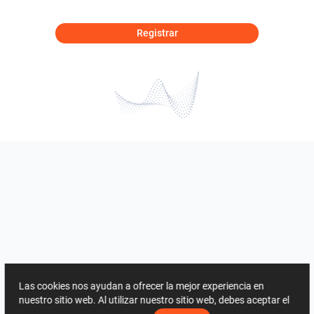
Registrar
Las cookies nos ayudan a ofrecer la mejor experiencia en
nuestro sitio web. Al utilizar nuestro sitio web, debes aceptar el