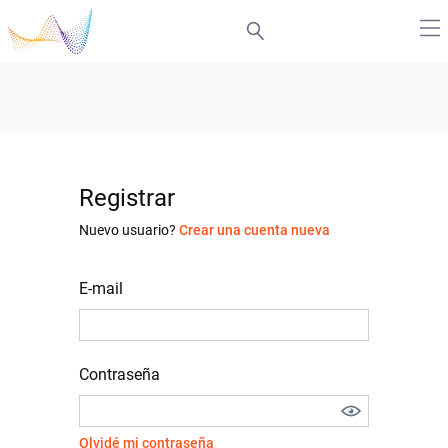
Registrar
Nuevo usuario?
Crear una cuenta nueva
E-mail
Contraseña
Olvidé mi contraseña