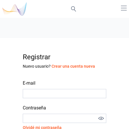
Registrar
Nuevo usuario?
Crear una cuenta nueva
E-mail
Contraseña
Olvidé mi contraseña