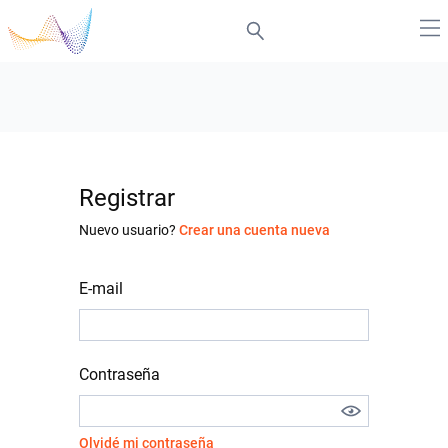
Registrar
Nuevo usuario?
Crear una cuenta nueva
E-mail
Contraseña
Olvidé mi contraseña