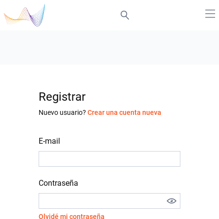
Registrar
Nuevo usuario?
Crear una cuenta nueva
E-mail
Contraseña
Olvidé mi contraseña