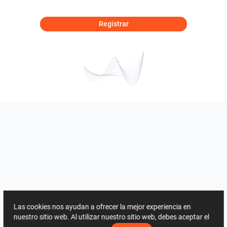
Registrar
Las cookies nos ayudan a ofrecer la mejor experiencia en
nuestro sitio web. Al utilizar nuestro sitio web, debes aceptar el