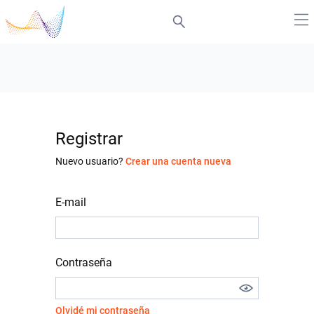
Registrar
Nuevo usuario?
Crear una cuenta nueva
E-mail
Contraseña
Olvidé mi contraseña