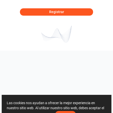
Registrar
Las cookies nos ayudan a ofrecer la mejor experiencia en
nuestro sitio web. Al utilizar nuestro sitio web, debes aceptar el