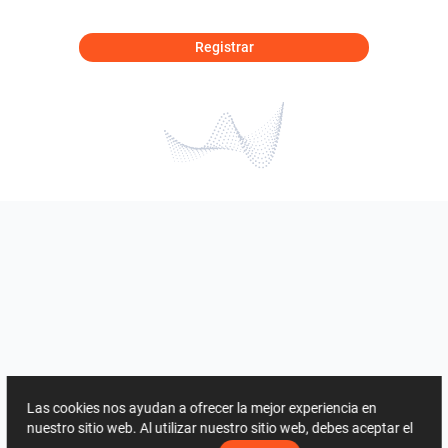
Registrar
Las cookies nos ayudan a ofrecer la mejor experiencia en
nuestro sitio web. Al utilizar nuestro sitio web, debes aceptar el