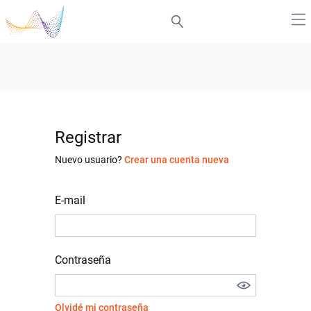
Registrar
Nuevo usuario?
Crear una cuenta nueva
E-mail
Contraseña
Olvidé mi contraseña