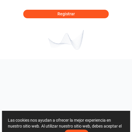
Registrar
Las cookies nos ayudan a ofrecer la mejor experiencia en
nuestro sitio web. Al utilizar nuestro sitio web, debes aceptar el