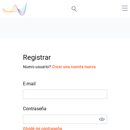
Registrar
Nuevo usuario?
Crear una cuenta nueva
E-mail
Contraseña
Olvidé mi contraseña