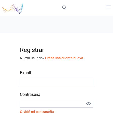
Registrar
Nuevo usuario?
Crear una cuenta nueva
E-mail
Contraseña
Olvidé mi contraseña