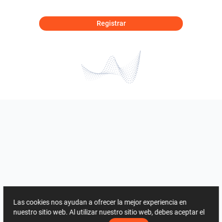
Registrar
Las cookies nos ayudan a ofrecer la mejor experiencia en
nuestro sitio web. Al utilizar nuestro sitio web, debes aceptar el