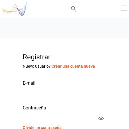
Registrar
Nuevo usuario?
Crear una cuenta nueva
E-mail
Contraseña
Olvidé mi contraseña