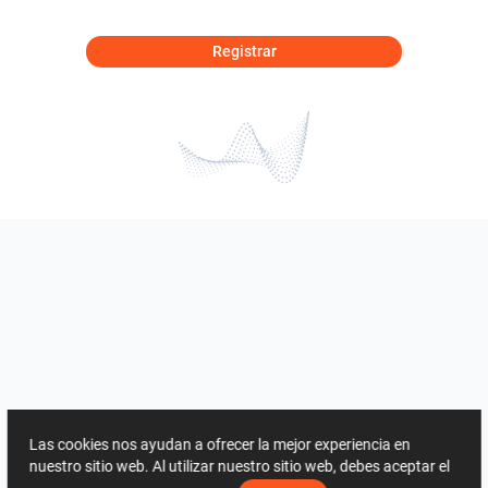
Registrar
Las cookies nos ayudan a ofrecer la mejor experiencia en
nuestro sitio web. Al utilizar nuestro sitio web, debes aceptar el