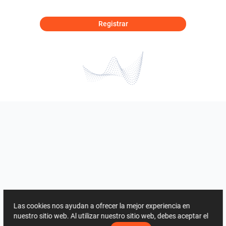
Registrar
Las cookies nos ayudan a ofrecer la mejor experiencia en
nuestro sitio web. Al utilizar nuestro sitio web, debes aceptar el