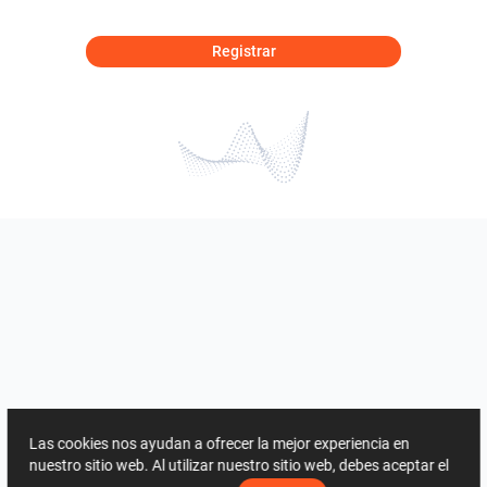
Registrar
Las cookies nos ayudan a ofrecer la mejor experiencia en
nuestro sitio web. Al utilizar nuestro sitio web, debes aceptar el