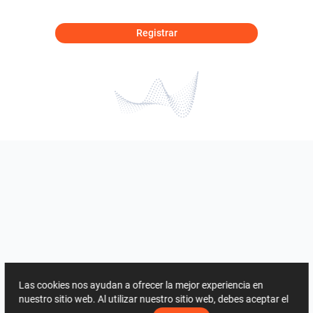
Registrar
Las cookies nos ayudan a ofrecer la mejor experiencia en
nuestro sitio web. Al utilizar nuestro sitio web, debes aceptar el