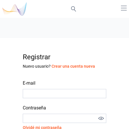
Registrar
Nuevo usuario?
Crear una cuenta nueva
E-mail
Contraseña
Olvidé mi contraseña