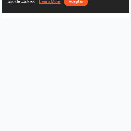
uso de cookies.
Learn More
Aceptar
Cerrad
Undefasa
2185
2
0
3 Junio
68 51 17 44
Del mismo diseñador
fürdő
3
3
projekt 2026_19
projekt 2026_22
projekt 2026_10_wm01