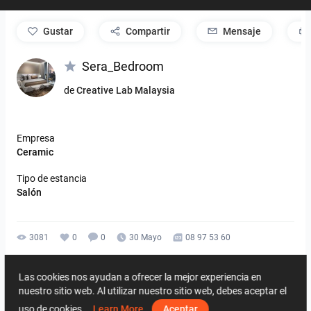
gustar
Compartir
Mensaje
Sera_Bedroom
de
Creative Lab Malaysia
Empresa
Ceramic
Tipo de estancia
Salón
3081
0
0
30 Mayo
08 97 53 60
Del mismo diseñador
Las cookies nos ayudan a ofrecer la mejor experiencia en
nuestro sitio web. Al utilizar nuestro sitio web, debes aceptar el
uso de cookies.
Learn More
Aceptar