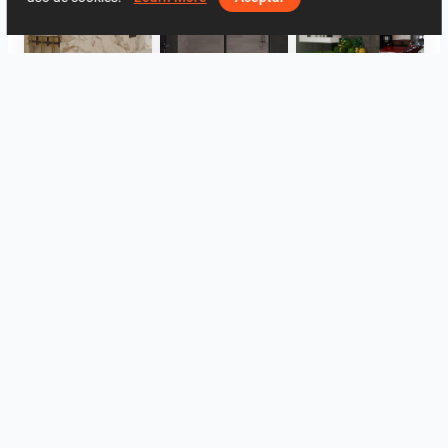
SARAH SAE_RETAIL
Collen_Bathroom
ROHAIZAD_CARPORCH
YUSMAN_BATHROOM
YUSMAN_BEDROOM
YUSMAN_BEDROOM
Ver todo
Log in to leave a comment.
Registrar