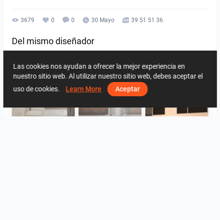
3679
0
0
30 Mayo
39 51 51 36
Del mismo diseñador
Las cookies nos ayudan a ofrecer la mejor experiencia en
nuestro sitio web. Al utilizar nuestro sitio web, debes aceptar el
uso de cookies.
Learn More
Aceptar
FILZA_ABLUTIONAREA
HANIN_BATHROOM
Collen_Wet Kitchen
HANIN_KITCHEN
HANIN_KITCHEN
Collen_Bathroom
Ver todo